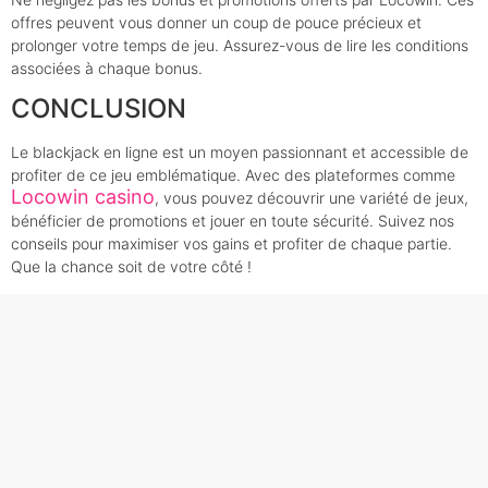
offres peuvent vous donner un coup de pouce précieux et
prolonger votre temps de jeu. Assurez-vous de lire les conditions
associées à chaque bonus.
CONCLUSION
Le blackjack en ligne est un moyen passionnant et accessible de
profiter de ce jeu emblématique. Avec des plateformes comme
Locowin casino
, vous pouvez découvrir une variété de jeux,
bénéficier de promotions et jouer en toute sécurité. Suivez nos
conseils pour maximiser vos gains et profiter de chaque partie.
Que la chance soit de votre côté !