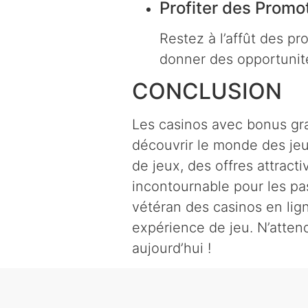
Profiter des Promo
Restez à l’affût des p
donner des opportunité
CONCLUSION
Les casinos avec bonus gra
découvrir le monde des jeu
de jeux, des offres attrac
incontournable pour les p
vétéran des casinos en lign
expérience de jeu. N’atte
aujourd’hui !