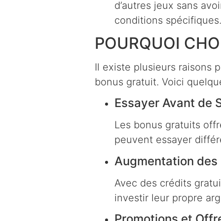
d’autres jeux sans avoi
conditions spécifiques
POURQUOI CHOI
Il existe plusieurs raisons
bonus gratuit. Voici quelq
Essayer Avant de 
Les bonus gratuits off
peuvent essayer différ
Augmentation des
Avec des crédits gratu
investir leur propre ar
Promotions et Offr