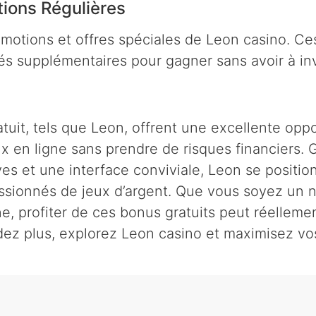
tions Régulières
romotions et offres spéciales de Leon casino. C
s supplémentaires pour gagner sans avoir à inv
tuit, tels que Leon, offrent une excellente oppo
x en ligne sans prendre de risques financiers. 
tives et une interface conviviale, Leon se posit
assionnés de jeux d’argent. Que vous soyez un 
e, profiter de ces bonus gratuits peut réelleme
ndez plus, explorez Leon casino et maximisez v