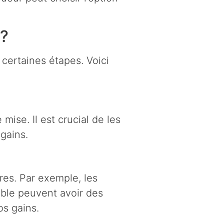
?
 certaines étapes. Voici
se. Il est crucial de les
gains.
res. Par exemple, les
able peuvent avoir des
os gains.