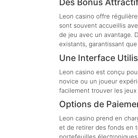
Des Bonus Attracti
Leon casino offre régulièr
sont souvent accueillis av
de jeu avec un avantage. D
existants, garantissant que 
Une Interface Utili
Leon casino est conçu pour
novice ou un joueur expérim
facilement trouver les jeux
Options de Paiemen
Leon casino prend en char
et de retirer des fonds en 
portefeuilles électroniques