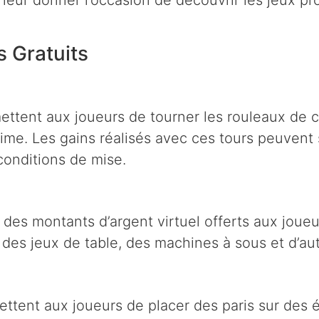
leur donner l’occasion de découvrir les jeux pr
 Gratuits
mettent aux joueurs de tourner les rouleaux de 
me. Les gains réalisés avec ces tours peuvent 
conditions de mise.
 des montants d’argent virtuel offerts aux joueu
 des jeux de table, des machines à sous et d’au
mettent aux joueurs de placer des paris sur des