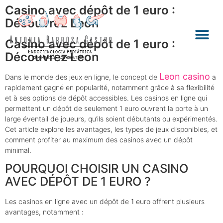
Casino avec dépôt de 1 euro :
Découvrez Leon
Casino avec dépôt de 1 euro :
Découvrez Leon
Leon casino
Dans le monde des jeux en ligne, le concept de
a
rapidement gagné en popularité, notamment grâce à sa flexibilité
et à ses options de dépôt accessibles. Les casinos en ligne qui
permettent un dépôt de seulement 1 euro ouvrent la porte à un
large éventail de joueurs, qu’ils soient débutants ou expérimentés.
Cet article explore les avantages, les types de jeux disponibles, et
comment profiter au maximum des casinos avec un dépôt
minimal.
POURQUOI CHOISIR UN CASINO
AVEC DÉPÔT DE 1 EURO ?
Les casinos en ligne avec un dépôt de 1 euro offrent plusieurs
avantages, notamment :