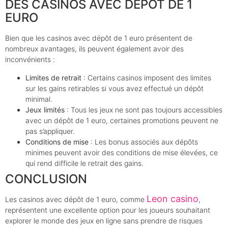
DES CASINOS AVEC DÉPÔT DE 1
EURO
Bien que les casinos avec dépôt de 1 euro présentent de
nombreux avantages, ils peuvent également avoir des
inconvénients :
Limites de retrait
: Certains casinos imposent des limites
sur les gains retirables si vous avez effectué un dépôt
minimal.
Jeux limités
: Tous les jeux ne sont pas toujours accessibles
avec un dépôt de 1 euro, certaines promotions peuvent ne
pas s’appliquer.
Conditions de mise
: Les bonus associés aux dépôts
minimes peuvent avoir des conditions de mise élevées, ce
qui rend difficile le retrait des gains.
CONCLUSION
Leon casino
Les casinos avec dépôt de 1 euro, comme
,
représentent une excellente option pour les joueurs souhaitant
explorer le monde des jeux en ligne sans prendre de risques