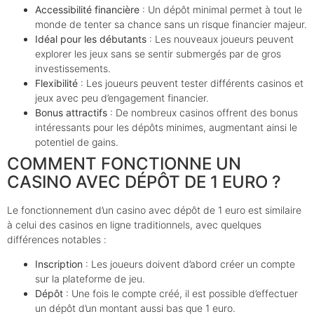
Accessibilité financière
: Un dépôt minimal permet à tout le
monde de tenter sa chance sans un risque financier majeur.
Idéal pour les débutants
: Les nouveaux joueurs peuvent
explorer les jeux sans se sentir submergés par de gros
investissements.
Flexibilité
: Les joueurs peuvent tester différents casinos et
jeux avec peu d’engagement financier.
Bonus attractifs
: De nombreux casinos offrent des bonus
intéressants pour les dépôts minimes, augmentant ainsi le
potentiel de gains.
COMMENT FONCTIONNE UN
CASINO AVEC DÉPÔT DE 1 EURO ?
Le fonctionnement d’un casino avec dépôt de 1 euro est similaire
à celui des casinos en ligne traditionnels, avec quelques
différences notables :
Inscription
: Les joueurs doivent d’abord créer un compte
sur la plateforme de jeu.
Dépôt
: Une fois le compte créé, il est possible d’effectuer
un dépôt d’un montant aussi bas que 1 euro.