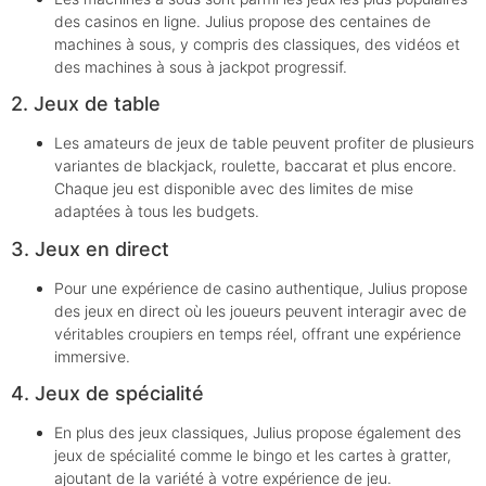
des casinos en ligne. Julius propose des centaines de
machines à sous, y compris des classiques, des vidéos et
des machines à sous à jackpot progressif.
2. Jeux de table
Les amateurs de jeux de table peuvent profiter de plusieurs
variantes de blackjack, roulette, baccarat et plus encore.
Chaque jeu est disponible avec des limites de mise
adaptées à tous les budgets.
3. Jeux en direct
Pour une expérience de casino authentique, Julius propose
des jeux en direct où les joueurs peuvent interagir avec de
véritables croupiers en temps réel, offrant une expérience
immersive.
4. Jeux de spécialité
En plus des jeux classiques, Julius propose également des
jeux de spécialité comme le bingo et les cartes à gratter,
ajoutant de la variété à votre expérience de jeu.