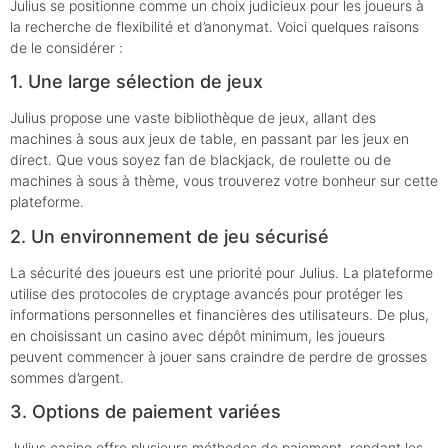
Julius se positionne comme un choix judicieux pour les joueurs à
la recherche de flexibilité et d’anonymat. Voici quelques raisons
de le considérer :
1. Une large sélection de jeux
Julius propose une vaste bibliothèque de jeux, allant des
machines à sous aux jeux de table, en passant par les jeux en
direct. Que vous soyez fan de blackjack, de roulette ou de
machines à sous à thème, vous trouverez votre bonheur sur cette
plateforme.
2. Un environnement de jeu sécurisé
La sécurité des joueurs est une priorité pour Julius. La plateforme
utilise des protocoles de cryptage avancés pour protéger les
informations personnelles et financières des utilisateurs. De plus,
en choisissant un casino avec dépôt minimum, les joueurs
peuvent commencer à jouer sans craindre de perdre de grosses
sommes d’argent.
3. Options de paiement variées
Julius casino offre plusieurs méthodes de paiement, rendant les