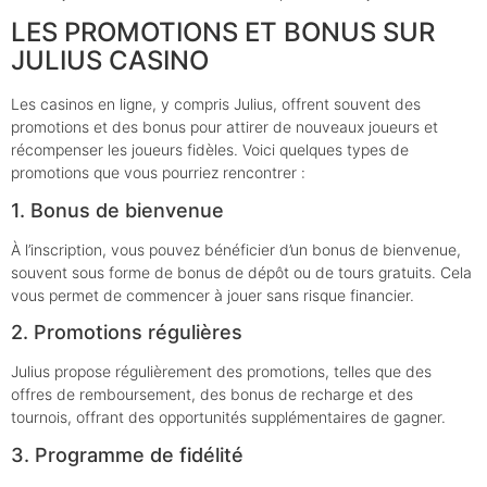
LES PROMOTIONS ET BONUS SUR
JULIUS CASINO
Les casinos en ligne, y compris Julius, offrent souvent des
promotions et des bonus pour attirer de nouveaux joueurs et
récompenser les joueurs fidèles. Voici quelques types de
promotions que vous pourriez rencontrer :
1. Bonus de bienvenue
À l’inscription, vous pouvez bénéficier d’un bonus de bienvenue,
souvent sous forme de bonus de dépôt ou de tours gratuits. Cela
vous permet de commencer à jouer sans risque financier.
2. Promotions régulières
Julius propose régulièrement des promotions, telles que des
offres de remboursement, des bonus de recharge et des
tournois, offrant des opportunités supplémentaires de gagner.
3. Programme de fidélité