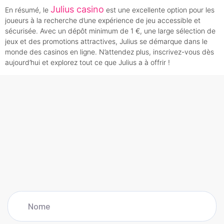
Julius casino
En résumé, le
est une excellente option pour les
joueurs à la recherche d’une expérience de jeu accessible et
sécurisée. Avec un dépôt minimum de 1 €, une large sélection de
jeux et des promotions attractives, Julius se démarque dans le
monde des casinos en ligne. N’attendez plus, inscrivez-vous dès
aujourd’hui et explorez tout ce que Julius a à offrir !