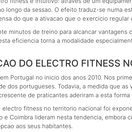
tro fitness e intuitivo: atraves de um equipame
ao longo da sessao. O efeito traduz-se numa e
tensa do que a ativacao que o exercicio regular
te minutos de treino para alcancar vantagens 
 esta eficiencia torna a modalidade especialme
CAO DO ELECTRO FITNESS N
 em Portugal no inicio dos anos 2010. Nos prim
ade dos portugueses. Todavia, a medida que as
escente de praticantes aderiram a esta forma d
lectro fitness no territorio nacional foi expon
o e Coimbra lideram nesta tendencia, embora 
pcao aos seus habitantes.