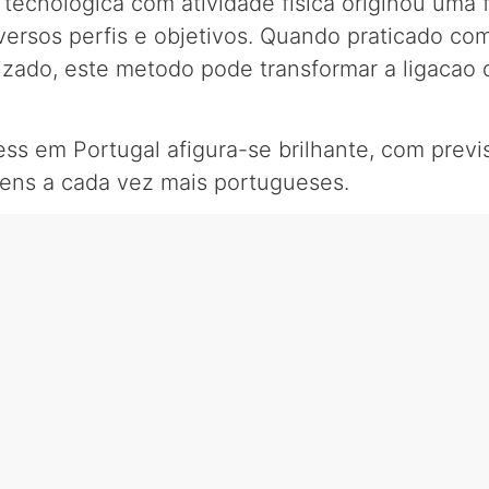
cnologica com atividade fisica originou uma fil
versos perfis e objetivos. Quando praticado co
ado, este metodo pode transformar a ligacao
ness em Portugal afigura-se brilhante, com pre
gens a cada vez mais portugueses.