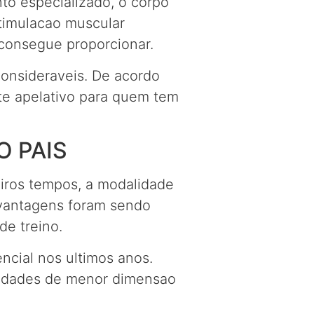
nto especializado, o corpo
stimulacao muscular
 consegue proporcionar.
consideraveis. De acordo
nte apelativo para quem tem
O PAIS
eiros tempos, a modalidade
 vantagens foram sendo
e treino.
encial nos ultimos anos.
cidades de menor dimensao