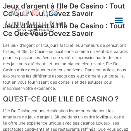
Jeux d’argent à l’Ile De Casino : Tout
Ce Que Vous Devez Savoir
Jeux d’argent à l’Ile De Casino : Tout
Ce Que Vous Devez Savoir
Les jeux d’argent ont toujours fasciné les amateurs de sensations
fortes, et l’Ile De Casino se positionne comme un véritable paradis
pour les passionnés. Avec une variété impressionnante de jeux,
des jackpots alléchants et une ambiance électrisante, l’Ile De
Casino attire des joueurs de tous horizons. Dans cet article, nous
explorerons les différents aspects des jeux d’argent sur cette île,
tout en vous fournissant des conseils et des astuces pour
maximiser votre expérience.
QU’EST-CE QUE L’ILE DE CASINO ?
L’Ile De Casino est une destination incontournable pour les
amateurs de jeux d’argent. Située dans un cadre idyllique, cette
île offre une expérience unique avec ses casinos luxueux, ses
spectacles captivants et ses restaurants raffinés. Que vous soyez