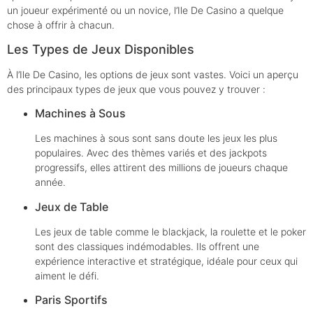
un joueur expérimenté ou un novice, l’Ile De Casino a quelque
chose à offrir à chacun.
Les Types de Jeux Disponibles
À l’Ile De Casino, les options de jeux sont vastes. Voici un aperçu
des principaux types de jeux que vous pouvez y trouver :
Machines à Sous
Les machines à sous sont sans doute les jeux les plus
populaires. Avec des thèmes variés et des jackpots
progressifs, elles attirent des millions de joueurs chaque
année.
Jeux de Table
Les jeux de table comme le blackjack, la roulette et le poker
sont des classiques indémodables. Ils offrent une
expérience interactive et stratégique, idéale pour ceux qui
aiment le défi.
Paris Sportifs