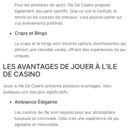
Pour les amateurs de sport, l’Ile De Casino propose
également des paris sportifs. Que ce soit le football, le
tennis ou les courses de chevaux, vous pouvez parier sur
vos événements préférés.
Craps et Bingo
Le craps et le bingo sont d’autres options divertissantes qui
attirent une clientèle variée, offrant des expériences de jeu
uniques.
LES AVANTAGES DE JOUER À L’ILE
DE CASINO
Jouer à l’Ile De Casino présente plusieurs avantages. Voici
quelques-uns des plus significatifs :
Ambiance Élégante
Les casinos de l’île sont réputés pour leur atmosphère
luxueuse et conviviale. Cela crée une expérience de jeu
agréable et mémorable.