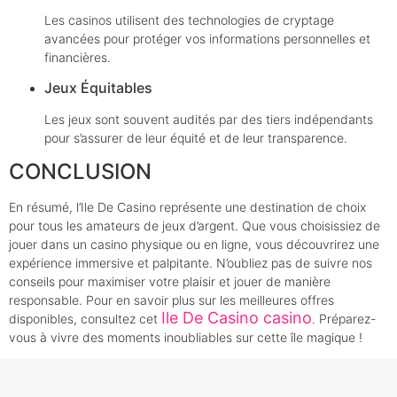
Les casinos utilisent des technologies de cryptage
avancées pour protéger vos informations personnelles et
financières.
Jeux Équitables
Les jeux sont souvent audités par des tiers indépendants
pour s’assurer de leur équité et de leur transparence.
CONCLUSION
En résumé, l’Ile De Casino représente une destination de choix
pour tous les amateurs de jeux d’argent. Que vous choisissiez de
jouer dans un casino physique ou en ligne, vous découvrirez une
expérience immersive et palpitante. N’oubliez pas de suivre nos
conseils pour maximiser votre plaisir et jouer de manière
responsable. Pour en savoir plus sur les meilleures offres
Ile De Casino casino
disponibles, consultez cet
. Préparez-
vous à vivre des moments inoubliables sur cette île magique !