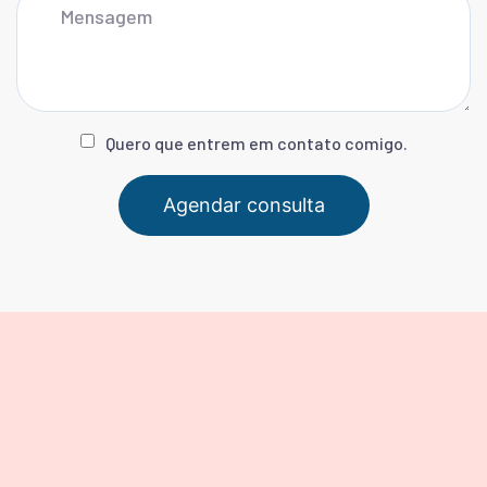
Quero que entrem em contato comigo.
Agendar consulta