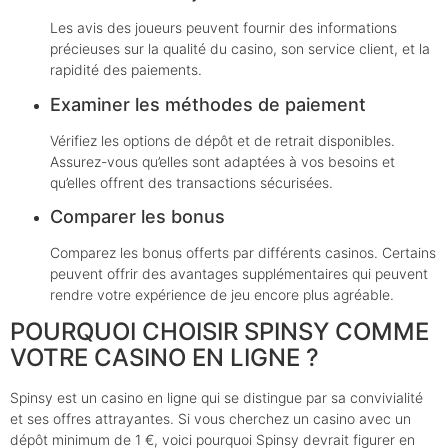
Les avis des joueurs peuvent fournir des informations
précieuses sur la qualité du casino, son service client, et la
rapidité des paiements.
Examiner les méthodes de paiement
Vérifiez les options de dépôt et de retrait disponibles.
Assurez-vous qu’elles sont adaptées à vos besoins et
qu’elles offrent des transactions sécurisées.
Comparer les bonus
Comparez les bonus offerts par différents casinos. Certains
peuvent offrir des avantages supplémentaires qui peuvent
rendre votre expérience de jeu encore plus agréable.
POURQUOI CHOISIR SPINSY COMME
VOTRE CASINO EN LIGNE ?
Spinsy est un casino en ligne qui se distingue par sa convivialité
et ses offres attrayantes. Si vous cherchez un casino avec un
dépôt minimum de 1 €, voici pourquoi Spinsy devrait figurer en