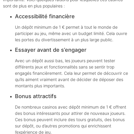
sont de plus en plus populaires :
Accessibilité financière
Un dépôt minimum de 1 € permet à tout le monde de
participer au jeu, même avec un budget limité. Cela ouvre
les portes du divertissement à un plus large public.
Essayer avant de s’engager
Avec un dépôt aussi bas, les joueurs peuvent tester
différents jeux et fonctionnalités sans se sentir trop
engagés financièrement. Cela leur permet de découvrir ce
qu’ils aiment vraiment avant de décider de déposer des
montants plus importants.
Bonus attractifs
De nombreux casinos avec dépôt minimum de 1 € offrent
des bonus intéressants pour attirer de nouveaux joueurs.
Ces bonus peuvent inclure des tours gratuits, des bonus
sur dépôt, ou d’autres promotions qui enrichissent
l’expérience de jeu.