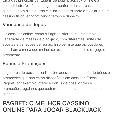
Uma das principais vantagens de jogar blackjack online é a
comodidade. Você pode jogar no conforto da sua casa, a
qualquer hora do dia. Isso elimina a necessidade de viajar até um
cassino físico, economizando tempo e dinheiro.
Variedade de Jogos
Os cassinos online, como o Pagbet, oferecem uma ampla
variedade de mesas de blackjack, com diferentes limites de
apostas e variações de regras. Isso permite que os jogadores
escolham a mesa que melhor se adapta ao seu estilo de jogo e
orçamento.
Bônus e Promoções
Jogadores de cassinos online têm acesso a uma série de bônus e
promoções que não estão disponíveis em cassinos físicos. O
Pagbet, por exemplo, oferece bônus de boas-vindas e
promoções regulares que podem aumentar suas chances de
ganhar.
PAGBET: O MELHOR CASSINO
ONLINE PARA JOGAR BLACKJACK