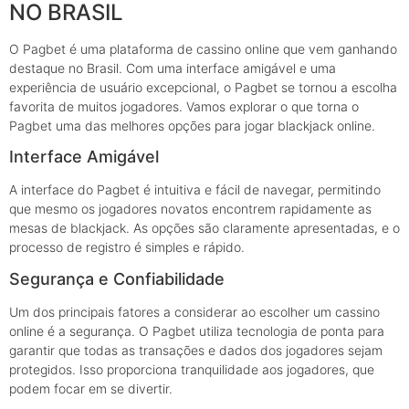
NO BRASIL
O Pagbet é uma plataforma de cassino online que vem ganhando
destaque no Brasil. Com uma interface amigável e uma
experiência de usuário excepcional, o Pagbet se tornou a escolha
favorita de muitos jogadores. Vamos explorar o que torna o
Pagbet uma das melhores opções para jogar blackjack online.
Interface Amigável
A interface do Pagbet é intuitiva e fácil de navegar, permitindo
que mesmo os jogadores novatos encontrem rapidamente as
mesas de blackjack. As opções são claramente apresentadas, e o
processo de registro é simples e rápido.
Segurança e Confiabilidade
Um dos principais fatores a considerar ao escolher um cassino
online é a segurança. O Pagbet utiliza tecnologia de ponta para
garantir que todas as transações e dados dos jogadores sejam
protegidos. Isso proporciona tranquilidade aos jogadores, que
podem focar em se divertir.