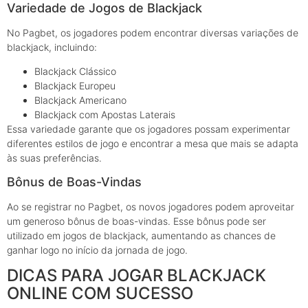
Variedade de Jogos de Blackjack
No Pagbet, os jogadores podem encontrar diversas variações de
blackjack, incluindo:
Blackjack Clássico
Blackjack Europeu
Blackjack Americano
Blackjack com Apostas Laterais
Essa variedade garante que os jogadores possam experimentar
diferentes estilos de jogo e encontrar a mesa que mais se adapta
às suas preferências.
Bônus de Boas-Vindas
Ao se registrar no Pagbet, os novos jogadores podem aproveitar
um generoso bônus de boas-vindas. Esse bônus pode ser
utilizado em jogos de blackjack, aumentando as chances de
ganhar logo no início da jornada de jogo.
DICAS PARA JOGAR BLACKJACK
ONLINE COM SUCESSO