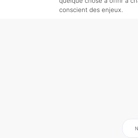
quelque chose à offrir à ch
conscient des enjeux.