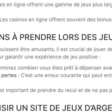
s en ligne offrent une gamme de jeux plus lar
Les casinos en ligne offrent souvent des bonus a
NS À PRENDRE LORS DES JE
puissent être amusants, il est crucial de jouer 
r garantir une expérience de jeu positive :
rminez combien vous êtes prêt à dépenser ava
pertes :
C’est une erreur courante qui peut ent
est important de prendre du recul et de ne pas 
IR UN SITE DE JEUX D’ARGE