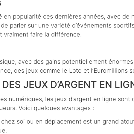
s
né en popularité ces dernières années, avec de 
 de parier sur une variété d’événements sportif
vraiment faire la différence.
assique, avec des gains potentiellement énorme
ance, des jeux comme le Loto et l’Euromillions s
 DES JEUX D’ARGENT EN LIG
ies numériques, les jeux d’argent en ligne sont
eurs. Voici quelques avantages :
chez soi ou en déplacement est un grand atout
ue.