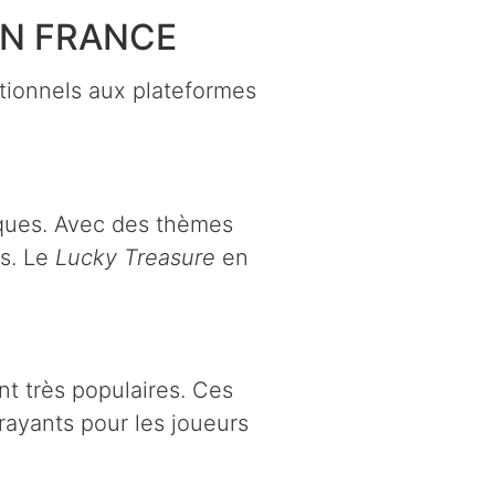
EN FRANCE
itionnels aux plateformes
iques. Avec des thèmes
rs. Le
Lucky Treasure
en
nt très populaires. Ces
rayants pour les joueurs