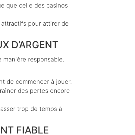
ge que celle des casinos
ttractifs pour attirer de
UX D’ARGENT
de manière responsable.
nt de commencer à jouer.
raîner des pertes encore
passer trop de temps à
NT FIABLE