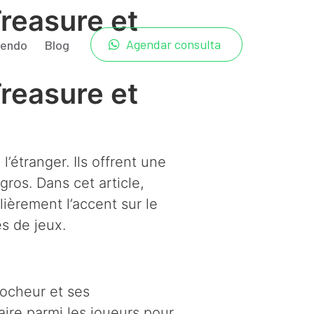
Treasure et
Agendar consulta
tendo
Blog
Treasure et
l’étranger. Ils offrent une
gros. Dans cet article,
ièrement l’accent sur le
és de jeux.
rocheur et ses
ire parmi les joueurs pour