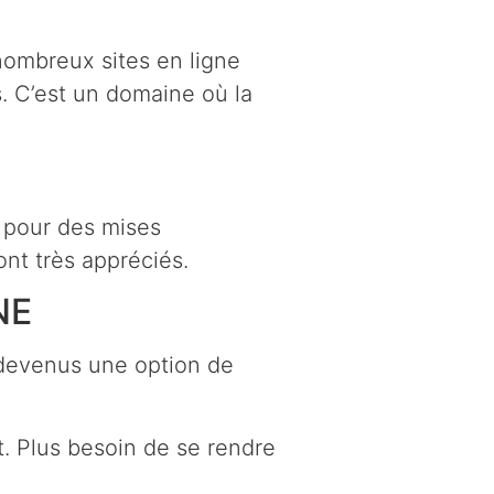
nombreux sites en ligne
s. C’est un domaine où la
s pour des mises
ont très appréciés.
NE
 devenus une option de
. Plus besoin de se rendre