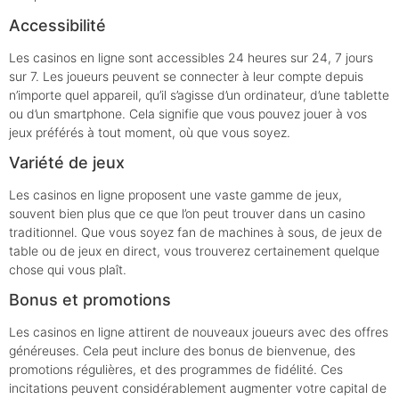
Accessibilité
Les casinos en ligne sont accessibles 24 heures sur 24, 7 jours
sur 7. Les joueurs peuvent se connecter à leur compte depuis
n’importe quel appareil, qu’il s’agisse d’un ordinateur, d’une tablette
ou d’un smartphone. Cela signifie que vous pouvez jouer à vos
jeux préférés à tout moment, où que vous soyez.
Variété de jeux
Les casinos en ligne proposent une vaste gamme de jeux,
souvent bien plus que ce que l’on peut trouver dans un casino
traditionnel. Que vous soyez fan de machines à sous, de jeux de
table ou de jeux en direct, vous trouverez certainement quelque
chose qui vous plaît.
Bonus et promotions
Les casinos en ligne attirent de nouveaux joueurs avec des offres
généreuses. Cela peut inclure des bonus de bienvenue, des
promotions régulières, et des programmes de fidélité. Ces
incitations peuvent considérablement augmenter votre capital de