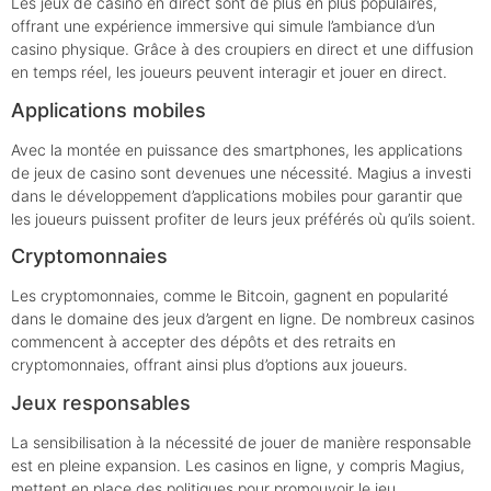
Les jeux de casino en direct sont de plus en plus populaires,
offrant une expérience immersive qui simule l’ambiance d’un
casino physique. Grâce à des croupiers en direct et une diffusion
en temps réel, les joueurs peuvent interagir et jouer en direct.
Applications mobiles
Avec la montée en puissance des smartphones, les applications
de jeux de casino sont devenues une nécessité. Magius a investi
dans le développement d’applications mobiles pour garantir que
les joueurs puissent profiter de leurs jeux préférés où qu’ils soient.
Cryptomonnaies
Les cryptomonnaies, comme le Bitcoin, gagnent en popularité
dans le domaine des jeux d’argent en ligne. De nombreux casinos
commencent à accepter des dépôts et des retraits en
cryptomonnaies, offrant ainsi plus d’options aux joueurs.
Jeux responsables
La sensibilisation à la nécessité de jouer de manière responsable
est en pleine expansion. Les casinos en ligne, y compris Magius,
mettent en place des politiques pour promouvoir le jeu