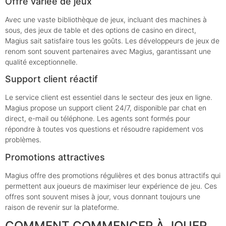
Offre variée de jeux
Avec une vaste bibliothèque de jeux, incluant des machines à
sous, des jeux de table et des options de casino en direct,
Magius sait satisfaire tous les goûts. Les développeurs de jeux de
renom sont souvent partenaires avec Magius, garantissant une
qualité exceptionnelle.
Support client réactif
Le service client est essentiel dans le secteur des jeux en ligne.
Magius propose un support client 24/7, disponible par chat en
direct, e-mail ou téléphone. Les agents sont formés pour
répondre à toutes vos questions et résoudre rapidement vos
problèmes.
Promotions attractives
Magius offre des promotions régulières et des bonus attractifs qui
permettent aux joueurs de maximiser leur expérience de jeu. Ces
offres sont souvent mises à jour, vous donnant toujours une
raison de revenir sur la plateforme.
COMMENT COMMENCER À JOUER