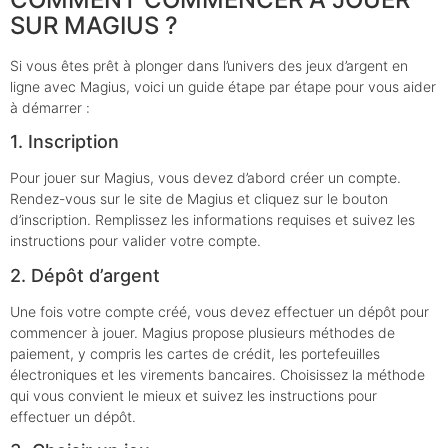
SUR MAGIUS ?
Si vous êtes prêt à plonger dans l’univers des jeux d’argent en
ligne avec Magius, voici un guide étape par étape pour vous aider
à démarrer :
1. Inscription
Pour jouer sur Magius, vous devez d’abord créer un compte.
Rendez-vous sur le site de Magius et cliquez sur le bouton
d’inscription. Remplissez les informations requises et suivez les
instructions pour valider votre compte.
2. Dépôt d’argent
Une fois votre compte créé, vous devez effectuer un dépôt pour
commencer à jouer. Magius propose plusieurs méthodes de
paiement, y compris les cartes de crédit, les portefeuilles
électroniques et les virements bancaires. Choisissez la méthode
qui vous convient le mieux et suivez les instructions pour
effectuer un dépôt.