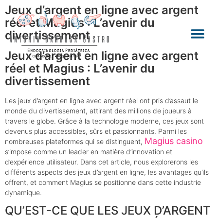
Jeux d’argent en ligne avec argent
réel et Magius : L’avenir du
divertissement
Jeux d’argent en ligne avec argent
réel et Magius : L’avenir du
divertissement
Les jeux d’argent en ligne avec argent réel ont pris d’assaut le
monde du divertissement, attirant des millions de joueurs à
travers le globe. Grâce à la technologie moderne, ces jeux sont
devenus plus accessibles, sûrs et passionnants. Parmi les
Magius casino
nombreuses plateformes qui se distinguent,
s’impose comme un leader en matière d’innovation et
d’expérience utilisateur. Dans cet article, nous explorerons les
différents aspects des jeux d’argent en ligne, les avantages qu’ils
offrent, et comment Magius se positionne dans cette industrie
dynamique.
QU’EST-CE QUE LES JEUX D’ARGENT