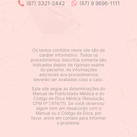
(67) 3321-2442
(67) 9 9696-1111
Os textos contidos neste site são de
caráter informativo. Todos os
procedimentos descritos somente são
indicados depois de rigoroso exame
do paciente. As informações
adicionais aos procedimentos
deverão ser avaliadas caso a caso.
Este site segue as determinações do
Manual de Publicidade Médica e do
Código de Ética Médica (Resolução
CFM nº 1.974/11). Se você observou
algum item em desacordo com o
Manual ou o Código de Ética, por
favor, entre em contato para informar
o problema.